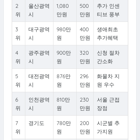
2
울산광역
1,080
500
추가 인센
위
시
만원
만원
티브 풍부
3
대구광역
980만
400
생애최초
위
시
원
만원
추가혜택
4
광주광역
900만
320
신청 절차
위
시
원
만원
간소화
5
대전광역
876만
296
화물차 지
위
시
원
만원
원 우수
6
인천광역
810만
230
서울 근접
위
시
원
만원
장점
7
경기도
780만
200
시군별 추
위
원
만원
가지원