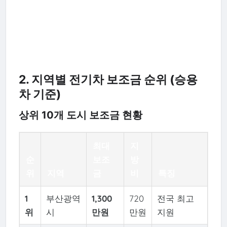
2. 지역별 전기차 보조금 순위 (승용
차 기준)
상위 10개 도시 보조금 현황
최대
지
순
보조
방
위
지역
금
비
특징
1
부산광역
1,300
720
전국 최고
위
시
만원
만원
지원