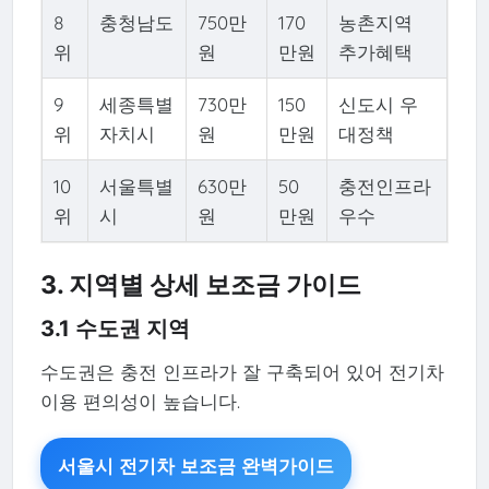
8
충청남도
750만
170
농촌지역
위
원
만원
추가혜택
9
세종특별
730만
150
신도시 우
위
자치시
원
만원
대정책
10
서울특별
630만
50
충전인프라
위
시
원
만원
우수
3. 지역별 상세 보조금 가이드
3.1 수도권 지역
수도권은 충전 인프라가 잘 구축되어 있어 전기차
이용 편의성이 높습니다.
서울시 전기차 보조금 완벽가이드