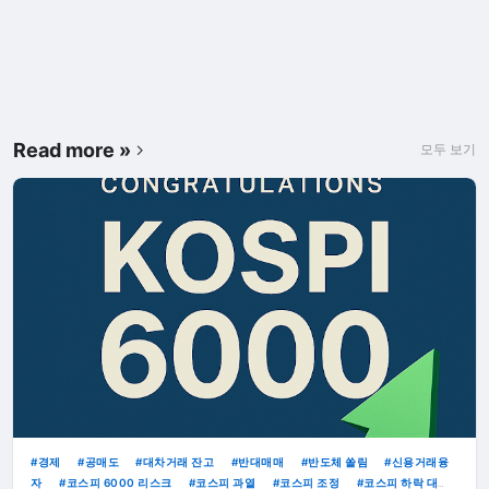
Read more »
모두 보기
경제
공매도
대차거래 잔고
반대매매
반도체 쏠림
신용거래융
자
코스피 6000 리스크
코스피 과열
코스피 조정
코스피 하락 대