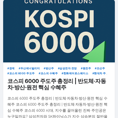
경제
두산에너빌리티
방산주
삼성전자 전망
원전주
조선주
코스피 6000 주도주
코스피 수혜주
한화에어로스페이스
현대차 주
가
SK하이닉스 전망
코스피 6000 주도주 총정리 | 반도체·자동
차·방산·원전 핵심 수혜주
코스피 6000 주도주 총정리 | 반도체·자동차·방산·원전 핵심 수
혜주 코스피 6000 주도주 총정리 | 반도체·자동차·방산·원전 핵
심 수혜주 코스피 6000 시대, 지수를 끌어올린 진짜 주인공은
누구일까요? 삼성전자와 SK하이닉스가 지수 상승분의 절반을