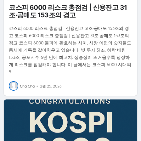
비
VKOSPI
코스피 6000 리스크 총점검 | 신용잔고 31
조·공매도 153조의 경고
코스피 6000 리스크 총점검 | 신용잔고 31조·공매도 153조의 경
고 코스피 6000 리스크 총점검 | 신용잔고 31조·공매도 153조의
경고 코스피 6000 돌파에 환호하는 사이, 시장 이면의 숫자들도
동시에 기록을 갈아치우고 있습니다. 빚 투자 31조, 하락 베팅
153조, 공포지수 6년 만에 최고치. 상승장이 뜨거울수록 냉정하
게 리스크를 점검해야 합니다. 이 글에서는 코스피 6000 시대의
5…
Cha Cha
•
2월 25, 2026