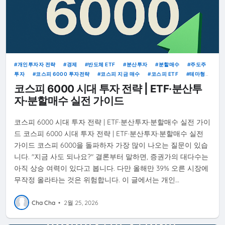
개인투자자 전략
경제
반도체 ETF
분산투자
분할매수
주도주
투자
코스피 6000 투자전략
코스피 지금 매수
코스피 ETF
테마형
ETF
코스피 6000 시대 투자 전략 | ETF·분산투
자·분할매수 실전 가이드
코스피 6000 시대 투자 전략 | ETF·분산투자·분할매수 실전 가이
드 코스피 6000 시대 투자 전략 | ETF·분산투자·분할매수 실전
가이드 코스피 6000을 돌파하자 가장 많이 나오는 질문이 있습
니다. "지금 사도 되나요?" 결론부터 말하면, 증권가의 대다수는
아직 상승 여력이 있다고 봅니다. 다만 올해만 39% 오른 시장에
무작정 올라타는 것은 위험합니다. 이 글에서는 개인…
Cha Cha
•
2월 25, 2026