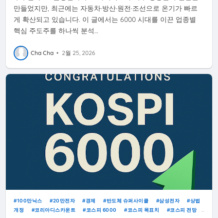
만들었지만, 최근에는 자동차·방산·원전·조선으로 온기가 빠르
게 확산되고 있습니다. 이 글에서는 6000 시대를 이끈 업종별
핵심 주도주를 하나씩 분석…
Cha Cha
•
2월 25, 2026
100만닉스
20만전자
경제
반도체 슈퍼사이클
삼성전자
상법
개정
코리아디스카운트
코스피 6000
코스피 목표치
코스피 전망