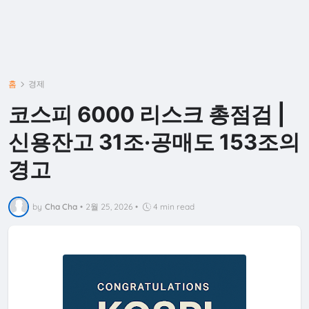
홈
경제
코스피 6000 리스크 총점검 |
신용잔고 31조·공매도 153조의
경고
by
Cha Cha
•
2월 25, 2026
•
4 min read