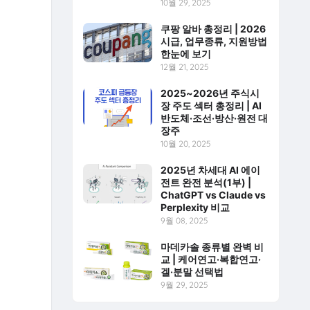
10월 29, 2025
쿠팡 알바 총정리 | 2026
시급, 업무종류, 지원방법
한눈에 보기
12월 21, 2025
2025~2026년 주식시
장 주도 섹터 총정리 | AI
반도체·조선·방산·원전 대
장주
10월 20, 2025
2025년 차세대 AI 에이
전트 완전 분석(1부) |
ChatGPT vs Claude vs
Perplexity 비교
9월 08, 2025
마데카솔 종류별 완벽 비
교 | 케어연고·복합연고·
겔·분말 선택법
9월 29, 2025