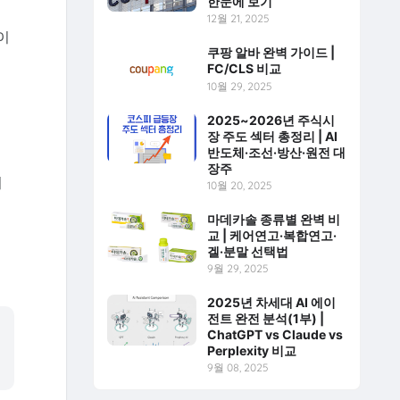
한눈에 보기
12월 21, 2025
이
쿠팡 알바 완벽 가이드 |
FC/CLS 비교
10월 29, 2025
2025~2026년 주식시
장 주도 섹터 총정리 | AI
반도체·조선·방산·원전 대
장주
니
10월 20, 2025
마데카솔 종류별 완벽 비
교 | 케어연고·복합연고·
겔·분말 선택법
9월 29, 2025
2025년 차세대 AI 에이
전트 완전 분석(1부) |
ChatGPT vs Claude vs
Perplexity 비교
9월 08, 2025