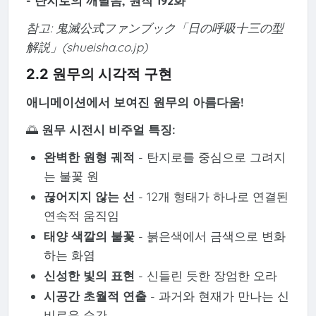
- 탄지로의 깨달음, 원작 192화
참고: 鬼滅公式ファンブック「日の呼吸十三の型
解説」(shueisha.co.jp)
2.2 원무의 시각적 구현
애니메이션에서 보여진 원무의 아름다움!
🌅
원무 시전시 비주얼 특징:
완벽한 원형 궤적
- 탄지로를 중심으로 그려지
는 불꽃 원
끊어지지 않는 선
- 12개 형태가 하나로 연결된
연속적 움직임
태양 색깔의 불꽃
- 붉은색에서 금색으로 변화
하는 화염
신성한 빛의 표현
- 신들린 듯한 장엄한 오라
시공간 초월적 연출
- 과거와 현재가 만나는 신
비로운 순간