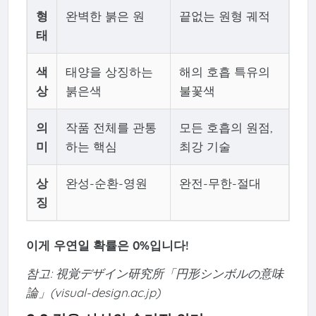
형
완벽한 붉은 원
끝없는 원형 궤적
태
색
태양을 상징하는
해의 호흡 특유의
상
붉은색
불꽃색
의
작품 전체를 관통
모든 호흡의 원점,
미
하는 핵심
최강 기술
상
완성-순환-영원
완전-무한-절대
징
이게 우연일 확률은 0%입니다!
참고: 視覚デザイン研究所「円形シンボルの意味
論」(visual-design.ac.jp)