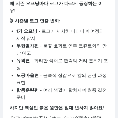
매 시즌 오프닝마다 로고가 다르게 등장하는 이
유!
🎬
시즌별 로고 연출 변화:
1기 오프닝
- 로고가 서서히 나타나며 여정의
시작 암시
무한열차편
- 불꽃 효과로 염주 쿄쥬로와의 만
남 예고
유곽편
- 화려한 색채로 환락의 거리 분위기 조
성
도공마을편
- 금속적 질감으로 칼의 단련 과정
표현
합동훈련편
- 여러 색깔이 합쳐지며 최종 결전
준비
하지만 핵심인 붉은 원만은 절대 변하지 않아요!
참고: ufotable공식「オープニング演出の意図」