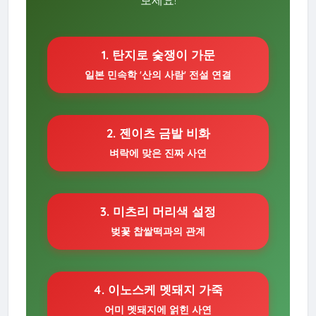
1. 탄지로 숯쟁이 가문
일본 민속학 '산의 사람' 전설 연결
2. 젠이츠 금발 비화
벼락에 맞은 진짜 사연
3. 미츠리 머리색 설정
벚꽃 찹쌀떡과의 관계
4. 이노스케 멧돼지 가죽
어미 멧돼지에 얽힌 사연