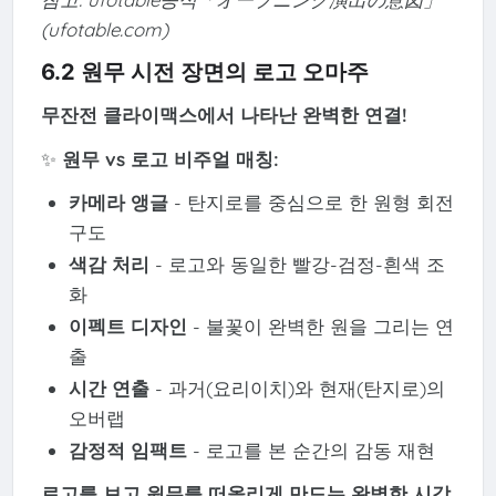
(ufotable.com)
6.2 원무 시전 장면의 로고 오마주
무잔전 클라이맥스에서 나타난 완벽한 연결!
✨
원무 vs 로고 비주얼 매칭:
카메라 앵글
- 탄지로를 중심으로 한 원형 회전
구도
색감 처리
- 로고와 동일한 빨강-검정-흰색 조
화
이펙트 디자인
- 불꽃이 완벽한 원을 그리는 연
출
시간 연출
- 과거(요리이치)와 현재(탄지로)의
오버랩
감정적 임팩트
- 로고를 본 순간의 감동 재현
로고를 보고 원무를 떠올리게 만드는 완벽한 시각