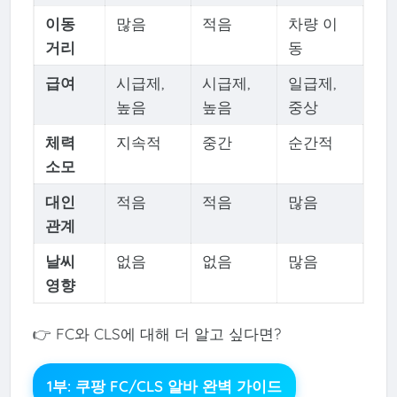
이동
많음
적음
차량 이
거리
동
급여
시급제,
시급제,
일급제,
높음
높음
중상
체력
지속적
중간
순간적
소모
대인
적음
적음
많음
관계
날씨
없음
없음
많음
영향
👉 FC와 CLS에 대해 더 알고 싶다면?
1부: 쿠팡 FC/CLS 알바 완벽 가이드